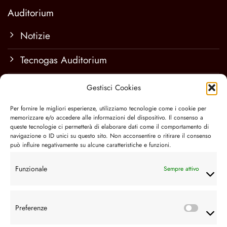
Auditorium
Notizie
Tecnogas Auditorium
Tariffe spazi
Gestisci Cookies
Contatti e info
Per fornire le migliori esperienze, utilizziamo tecnologie come i cookie per
memorizzare e/o accedere alle informazioni del dispositivo. Il consenso a
queste tecnologie ci permetterà di elaborare dati come il comportamento di
navigazione o ID unici su questo sito. Non acconsentire o ritirare il consenso
Spettacoli
può influire negativamente su alcune caratteristiche e funzioni.
Programmazione
Funzionale
Sempre attivo
Rassegne
Preferenze
Abbonamenti e biglietti
Prefere