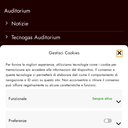
Auditorium
Notizie
Tecnogas Auditorium
Tariffe spazi
Gestisci Cookies
Contatti e info
Per fornire le migliori esperienze, utilizziamo tecnologie come i cookie per
memorizzare e/o accedere alle informazioni del dispositivo. Il consenso a
queste tecnologie ci permetterà di elaborare dati come il comportamento di
navigazione o ID unici su questo sito. Non acconsentire o ritirare il consenso
Spettacoli
può influire negativamente su alcune caratteristiche e funzioni.
Programmazione
Funzionale
Sempre attivo
Rassegne
Preferenze
Abbonamenti e biglietti
Prefere