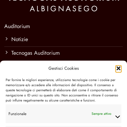
Auditorium
Notizie
Tecnogas Auditorium
Tariffe spazi
Gestisci Cookies
Contatti e info
Per fornire le migliori esperienze, utilizziamo tecnologie come i cookie per
memorizzare e/o accedere alle informazioni del dispositivo. Il consenso a
queste tecnologie ci permetterà di elaborare dati come il comportamento di
navigazione o ID unici su questo sito. Non acconsentire o ritirare il consenso
Spettacoli
può influire negativamente su alcune caratteristiche e funzioni.
Programmazione
Funzionale
Sempre attivo
Rassegne